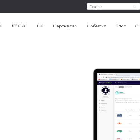
Поиск
От
С
КАСКО
НС
Партнёрам
События
Блог
О