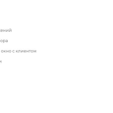
жений
вора
 окно с клиентом
и