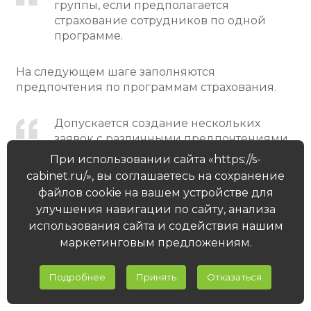
группы, если предполагается
страхование сотрудников по одной
программе.
На следующем шаге заполняются
предпочтения по программам страхования.
Допускается создание нескольких
заявок с различными предпочтениями
для более широкого анализа
При использовании сайта «https://s-
предложений.
cabinet.ru/», вы соглашаетесь на сохранение
файлов cookie на вашем устройстве для
По практике, создание заявки занимает не
улучшения навигации по сайту, анализа
более 5 — 10 минут, а экономит несколько
использования сайта и содействия нашим
часов.
маркетинговым предложениям.
Подробнее
Принять
Отказаться
Создать заявку