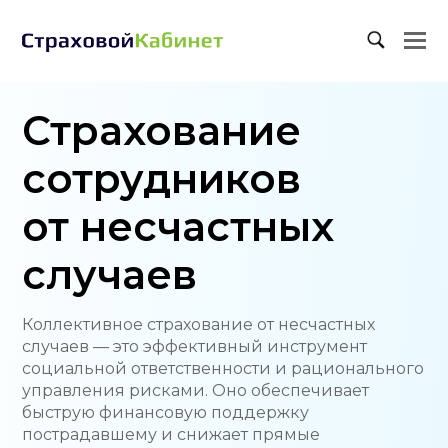
O
M
M
Страхование
сотрудников
от несчастных
случаев
Коллективное страхование от несчастных
случаев — это эффективный инструмент
социальной ответственности и рационального
управления рисками. Оно обеспечивает
быструю финансовую поддержку
пострадавшему и снижает прямые