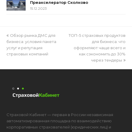
Преакселератор Сколково
15.12.2023
previous
Обзор рынка ДМС для
ТОП-5 страховых продуктов
next
бизнеса: условия пакета
post:
post:
для бизнеса: что
услуг и репутация
оформляют чаще всего и
страховых компаний
как сэкономить до 30%
через тендеры
Страховой Кабинет — первая в России независимая
автоматизированная площадка по взаимодействию
корпоративных страхователей (юридических лиц) и