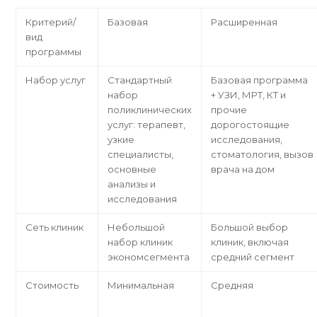
Критерий/
Базовая
Расширенная
вид
программы
Набор услуг
Стандартный
Базовая программа
набор
+ УЗИ, МРТ, КТ и
поликлинических
прочие
услуг: терапевт,
дорогостоящие
узкие
исследования,
специалисты,
стоматология, вызов
основные
врача на дом
анализы и
исследования
Сеть клиник
Небольшой
Большой выбор
набор клиник
клиник, включая
экономсегмента
средний сегмент
Стоимость
Минимальная
Средняя